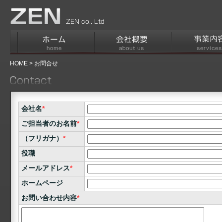
HOME
> お問合せ
会社名
*
ご担当者のお名前
*
（フリガナ）
*
役職
メールアドレス
*
ホームページ
お問い合わせ内容
*